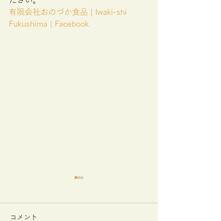
ださい。
有限会社おのづか食品 | Iwaki-shi 
Fukushima | Facebook
展示会出展のお知らせ
展示会出展のお
2024年10月9日(水)～10日
2023年9月13日(水
コメント